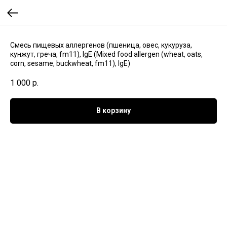
Смесь пищевых аллергенов (пшеница, овес, кукуруза,
кунжут, греча, fm11), IgE (Mixed food allergen (wheat, oats,
corn, sesame, buckwheat, fm11), IgE)
1 000
р.
В корзину