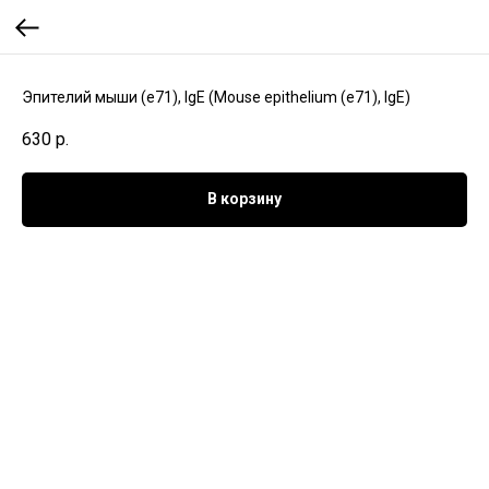
Эпителий мыши (e71), IgE (Mouse epithelium (e71), IgE)
630
р.
В корзину