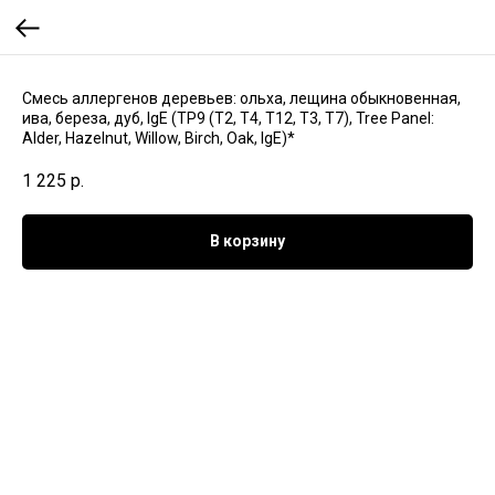
Смесь аллергенов деревьев: ольха, лещина обыкновенная,
ива, береза, дуб, IgE (TP9 (T2, T4, T12, T3, T7), Tree Panel:
Alder, Hazelnut, Willow, Birch, Oak, IgE)*
1 225
р.
В корзину