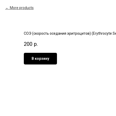
More products
СОЭ (скорость оседания эритроцитов) (Erythrocyte Se
200
р.
В корзину