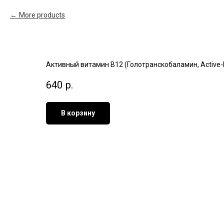
More products
Активный витамин В12 (Голотранскобаламин, Active-B
640
р.
В корзину