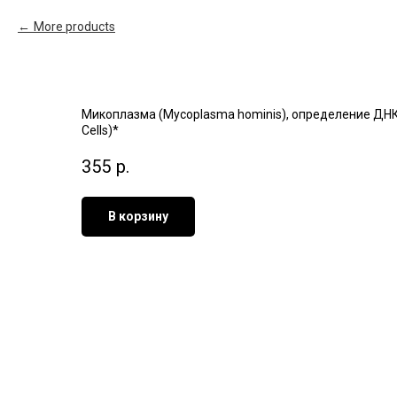
More products
Микоплазма (Mycoplasma hominis), определение ДНК в
Cells)*
355
р.
В корзину