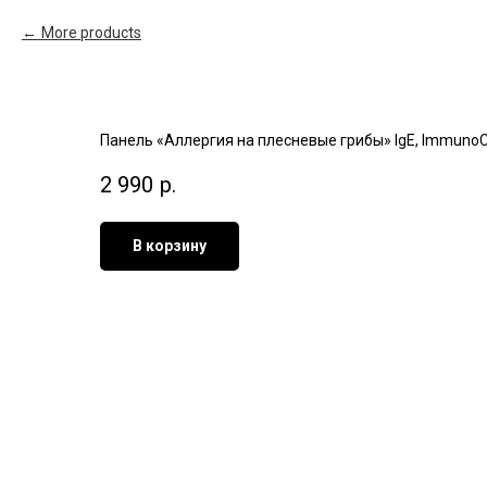
More products
Панель «Аллергия на плесневые грибы» IgE, ImmunoCA
2 990
р.
В корзину