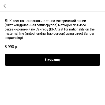
ДНК-тест на национальность по материнской линии
(митохондриальная гаплогруппа) методом прямого
секвенирования по Сэнгеру (DNA test for nationality on the
maternal line (mitochondrial haplogroup) using direct Sanger
sequencing)
8 990
р.
В корзину