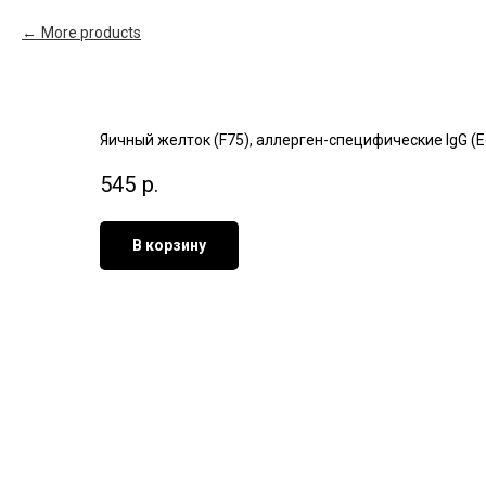
More products
Яичный желток (F75), аллерген-специфические IgG (Egg
545
р.
В корзину