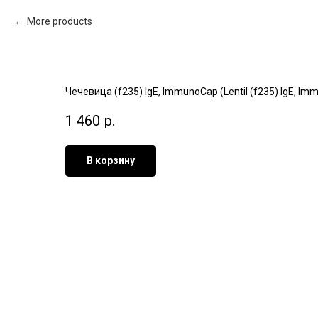
More products
Чечевица (f235) IgE, ImmunoCap (Lentil (f235) IgE, I
1 460
р.
В корзину